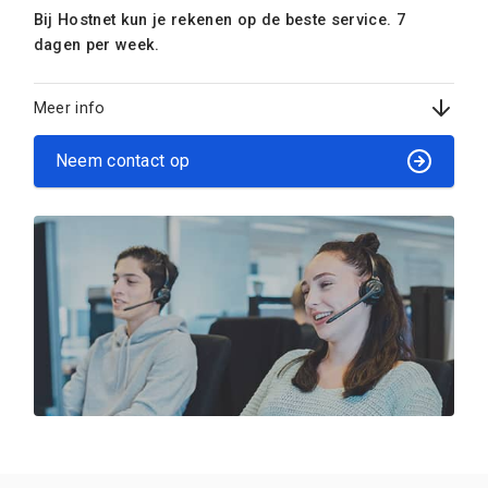
Bij Hostnet kun je rekenen op de beste service. 7
dagen per week.
Meer info
Neem contact op